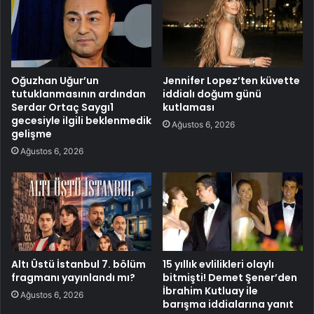
Oğuzhan Uğur’un
Jennifer Lopez’ten küvette
tutuklanmasının ardından
iddialı doğum günü
Serdar Ortaç Saygı1
kutlaması
gecesiyle ilgili beklenmedik
Ağustos 6, 2026
gelişme
Ağustos 6, 2026
Altı Üstü İstanbul 7. bölüm
15 yıllık evlilikleri olaylı
fragmanı yayınlandı mı?
bitmişti! Demet Şener’den
İbrahim Kutluay ile
Ağustos 6, 2026
barışma iddialarına yanıt