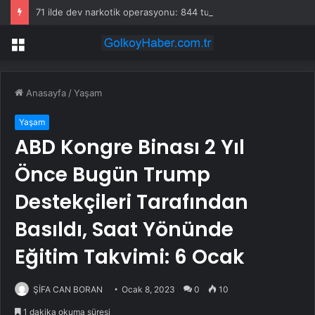
71 ilde dev narkotik operasyonu: 844 tutuklama
Menü
Anasayfa
/
Yaşam
Yaşam
ABD Kongre Binası 2 Yıl
Önce Bugün Trump
Destekçileri Tarafından
Basıldı, Saat Yönünde
Eğitim Takvimi: 6 Ocak
ŞİFA CAN BORAN
Ocak 8, 2023
0
10
1 dakika okuma süresi