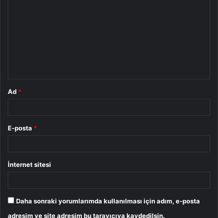
o
r
u
m
*
Ad
*
E-posta
*
İnternet sitesi
Daha sonraki yorumlarımda kullanılması için adım, e-posta
adresim ve site adresim bu tarayıcıya kaydedilsin.