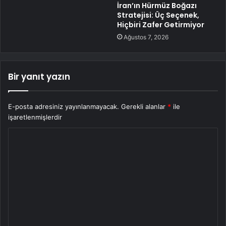
İran’ın Hürmüz Boğazı
Stratejisi: Üç Seçenek,
Hiçbiri Zafer Getirmiyor
Ağustos 7, 2026
Bir yanıt yazın
E-posta adresiniz yayınlanmayacak.
Gerekli alanlar
*
ile
işaretlenmişlerdir
Y
o
r
u
m
*