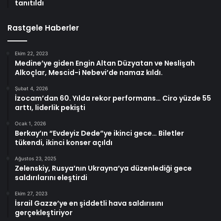
tanıtıldı
Rastgele Haberler
Ekim 22, 2023
Medine’ye giden Engin Altan Düzyatan ve Neslişah
Alkoçlar, Mescid-i Nebevi’de namaz kıldı.
Şubat 4, 2026
İzocam’dan 60. Yılda rekor performans… Ciro yüzde 55
arttı, liderlik pekişti
Ocak 1, 2026
Berkay’ın “Evdeyiz Dede”ye ikinci gece… Biletler
tükendi, ikinci konser açıldı
Ağustos 23, 2025
Zelenskiy, Rusya’nın Ukrayna’ya düzenlediği gece
saldırılarını eleştirdi
Ekim 27, 2023
İsrail Gazze’ye en şiddetli hava saldırısını
gerçekleştiriyor