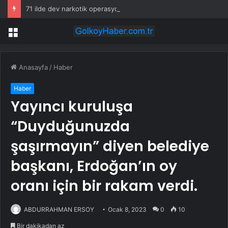
71 ilde dev narkotik operasyonu: 844 tutuklama
Menü
Anasayfa
/
Haber
Haber
Yayıncı kuruluşa
“Duyduğunuzda
şaşırmayın” diyen belediye
başkanı, Erdoğan’ın oy
oranı için bir rakam verdi.
ABDURRAHMAN ERSOY
Ocak 8, 2023
0
10
Bir dakikadan az