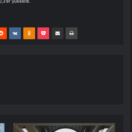
0,3’er yükseldi.
erest
Reddit
VKontakte
Odnoklassniki
Pocket
E-Posta ile paylaş
Yazdır