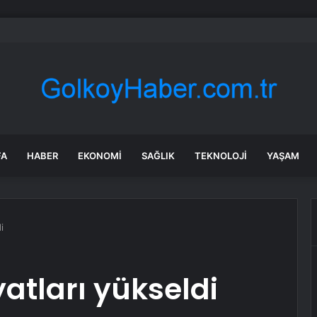
t Kazasında Sürücü Hayatını Kaybetti
FA
HABER
EKONOMI
SAĞLIK
TEKNOLOJI
YAŞAM
i
atları yükseldi