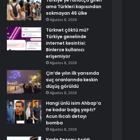
Türkiye’ye rahatça giren
ama Türkleri kapısından
sokmayan 46 ülke
Ağustos 8, 2026
Türknet çöktü mü?
Türkiye genelinde
internet kesintisi:
Binlerce kullanıcı
erişemiyor
Ağustos 8, 2026
Çin’de yılın ilk yarısında
suç oranlarında keskin
düşüş görüldü
Ağustos 8, 2026
Hangi ünlü isim Ahbap’a
ne kadar bağış yaptı?
Acun Ilıcalı detayı
bomba
Ağustos 8, 2026
Yayla Sezonu Açıldı,