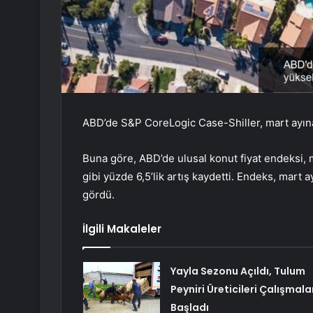
ABD’de S&P CoreLogic Case-Shiller, mart ayına a
Buna göre, ABD’de ulusal konut fiyat endeksi, 
gibi yüzde 6,5’lik artış kaydetti. Endeks, mart
gördü.
İlgili Makaleler
Yayla Sezonu Açıldı, Tulum
Peyniri Üreticileri Çalışmala
Başladı