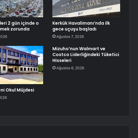
eri 2 gün içinde o
Kerkük Havalimanı’nda ilk
emek zorunda
gece uçuşu başladı
2026
Ağustos 7, 2026
Mizuho’nun Walmart ve
Costco Liderliğindeki Tüketici
Hisseleri
Ağustos 6, 2026
eni Okul Müjdesi
2026