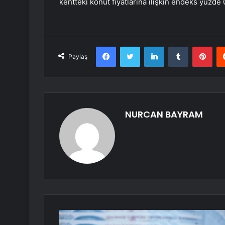
kentteki konut fiyatlarına ilişkin endeks yüzde 
Facebook
Twitter
LinkedIn
Tumblr
Pint
Paylaş
NURCAN BAYRAM