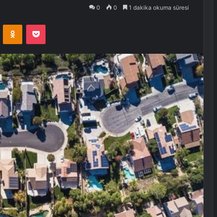
0
0
1 dakika okuma süresi
VKontakte
Odnoklassniki
Pocket