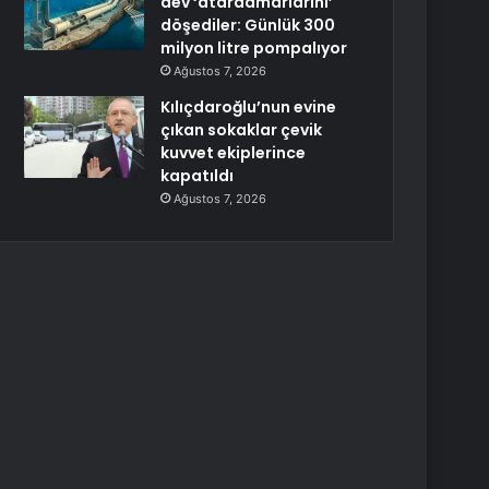
dev ‘atardamarlarını’
döşediler: Günlük 300
milyon litre pompalıyor
Ağustos 7, 2026
Kılıçdaroğlu’nun evine
çıkan sokaklar çevik
kuvvet ekiplerince
kapatıldı
Ağustos 7, 2026