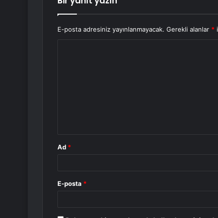
Bir yanıt yazın
E-posta adresiniz yayınlanmayacak.
Gerekli alanlar
*
i
Y
o
r
u
m
*
Ad
*
E-posta
*