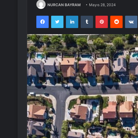
NURCAN BAYRAM
Mayıs 28, 2024
Facebook
Twitter
LinkedIn
Tumblr
Pinterest
Reddit