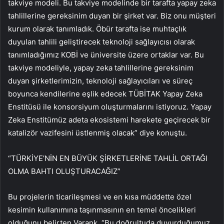
takviye modeli. Bu takviye modelinde bir tarafta yapay zeka
tahlillerine gereksinim duyan bir şirket var. Biz onu müşteri
kurum olarak tanımladık. Öbür tarafta ise muhtaçlık
duyulan tahlili geliştirecek teknoloji sağlayıcısı olarak
tanımladığımız KOBİ ve üniversite üzere ortaklar var. Bu
takviye modeliyle, yapay zeka tahlillerine gereksinim
duyan şirketlerimizin, teknoloji sağlayıcıları ve süreç
boyunca kendilerine eşlik edecek TÜBİTAK Yapay Zeka
Enstitüsü ile konsorsiyum oluşturmalarını istiyoruz. Yapay
Zeka Enstitümüz adeta ekosistemi harekete geçirecek bir
katalizör vazifesini üstlenmiş olacak” diye konuştu.
“TÜRKİYE’NİN EN BÜYÜK ŞİRKETLERİNE TAHLİL ORTAĞI
OLMA BAHTI OLUŞTURACAĞIZ”
Bu projelerin ticarileşmesi ve en kısa müddette özel
kesimin kullanımına taşınmasının en temel öncelikleri
olduğunu belirten Varank, “Bu doğrultuda duyurduğumuz