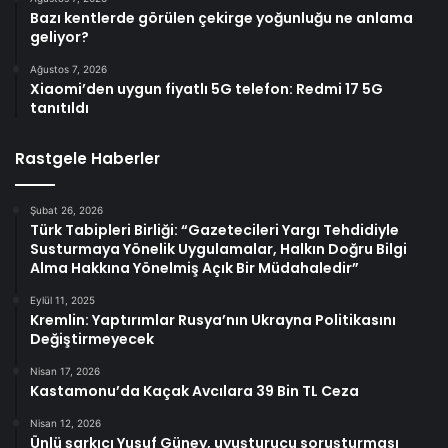
Bazı kentlerde görülen çekirge yoğunluğu ne anlama
geliyor?
Ağustos 7, 2026
Xiaomi’den uygun fiyatlı 5G telefon: Redmi 17 5G
tanıtıldı
Rastgele Haberler
Şubat 26, 2026
Türk Tabipleri Birliği: “Gazetecileri Yargı Tehdidiyle
Susturmaya Yönelik Uygulamalar, Halkın Doğru Bilgi
Alma Hakkına Yönelmiş Açık Bir Müdahaledir”
Eylül 11, 2025
Kremlin: Yaptırımlar Rusya’nın Ukrayna Politikasını
Değiştirmeyecek
Nisan 17, 2026
Kastamonu’da Kaçak Avcılara 39 Bin TL Ceza
Nisan 12, 2026
Ünlü şarkıcı Yusuf Güney, uyuşturucu soruşturması