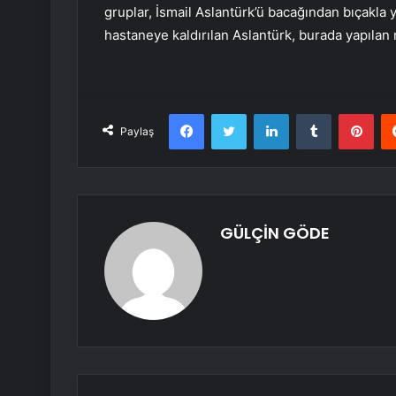
gruplar, İsmail Aslantürk’ü bacağından bıçakla
hastaneye kaldırılan Aslantürk, burada yapıla
Facebook
Twitter
LinkedIn
Tumblr
Pint
Paylaş
GÜLÇİN GÖDE