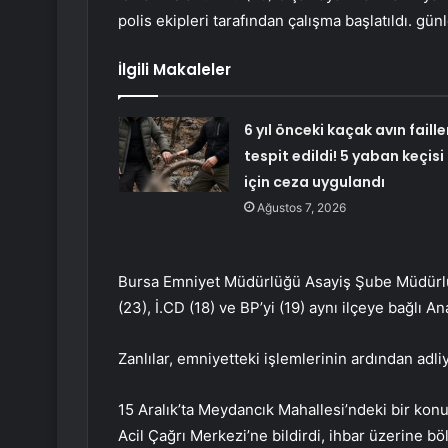
polis ekipleri tarafından çalışma başlatıldı. gün
İlgili Makaleler
6 yıl önceki kaçak avın faille
tespit edildi! 5 yaban keçisi
için ceza uygulandı
Ağustos 7, 2026
Bursa Emniyet Müdürlüğü Asayiş Şube Müdürlüğü 
(23), İ.CD (18) ve BP’yi (19) aynı ilçeye bağlı 
Zanlılar, emniyetteki işlemlerinin ardından adli
15 Aralık’ta Meydancık Mahallesi’ndeki bir kon
Acil Çağrı Merkezi’ne bildirdi, ihbar üzerine bö