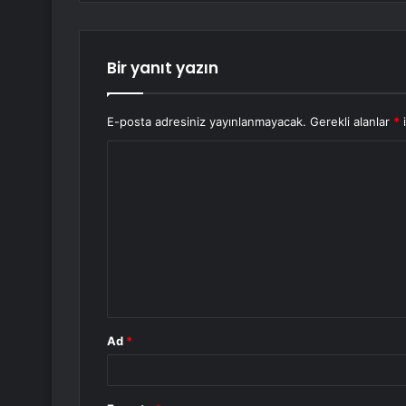
Bir yanıt yazın
E-posta adresiniz yayınlanmayacak.
Gerekli alanlar
*
i
Y
o
r
u
m
*
Ad
*