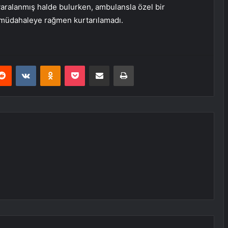
 yaralanmış halde bulurken, ambulansla özel bir
n müdahaleye rağmen kurtarılamadı.
erest
Reddit
VKontakte
Odnoklassniki
Pocket
E-Posta ile paylaş
Yazdır