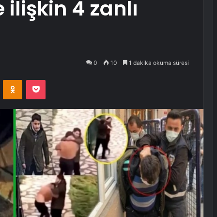
lişkin 4 zanlı
0
10
1 dakika okuma süresi
VKontakte
Odnoklassniki
Pocket