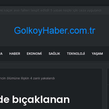
dev narkotik operasyonu: 844 tutuklama
FA
HABER
EKONOMI
SAĞLIK
TEKNOLOJI
YAŞAM
cin ölümüne ilişkin 4 zanlı yakalandı
vde bıçaklanan