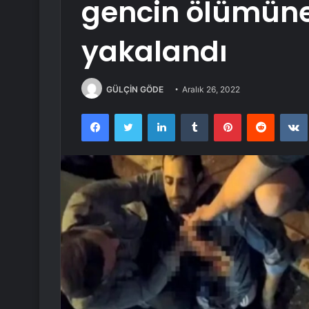
gencin ölümüne i
yakalandı
GÜLÇİN GÖDE
Aralık 26, 2022
Facebook
Twitter
LinkedIn
Tumblr
Pinterest
Reddit