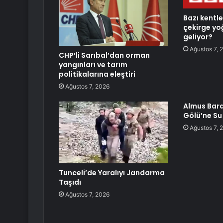
Bazı kentl
çekirge yo
geliyor?
Ağustos 7, 
CHP’li Sarıbal’dan orman
yangınları ve tarım
politikalarına eleştiri
Ağustos 7, 2026
Almus Bara
Gölü’ne Su
Ağustos 7, 
Tunceli’de Yaralıyı Jandarma
Taşıdı
Ağustos 7, 2026