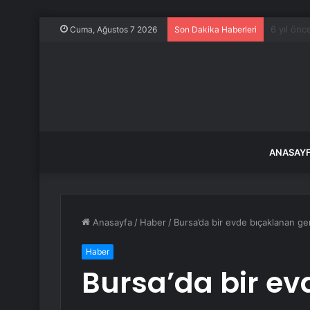
71 ilde 
Cuma, Ağustos 7 2026
Son Dakika Haberleri
ANASAY
Anasayfa
/
Haber
/
Bursa’da bir evde bıçaklanan gen
Haber
Bursa’da bir e