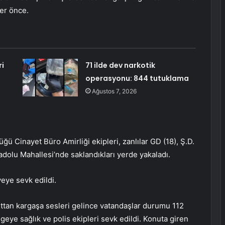
ler önce.
ri
71 ilde dev narkotik
operasyonu: 844 tutuklama
Ağustos 7, 2026
Cinayet Büro Amirliği ekipleri, zanlılar GD (18), Ş.D.
Anadolu Mahallesi’nde saklandıkları yerde yakaladı.
yeye sevk edildi.
uttan kargaşa sesleri gelince vatandaşlar durumu 112
lgeye sağlık ve polis ekipleri sevk edildi. Konuta giren