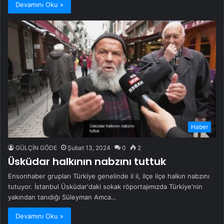
Devamını Oku »
Haber
GÜLÇİN GÖDE
Şubat 13, 2024
0
2
Üsküdar halkının nabzını tuttuk
Ensonhaber grupları Türkiye genelinde il il, ilçe ilçe halkın nabzını
tutuyor. İstanbul Üsküdar'daki sokak röportajımızda Türkiye'nin
yakından tanıdığı Süleyman Amca…
Devamını Oku »