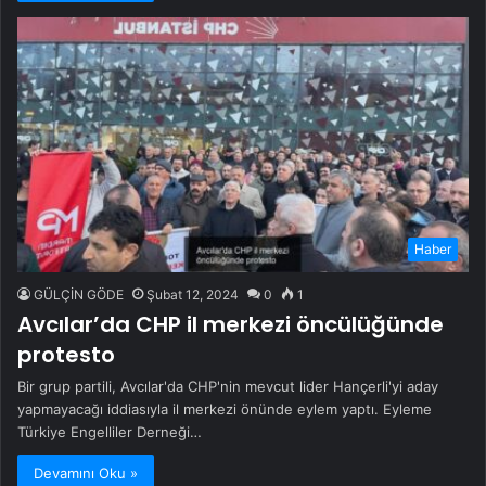
Haber
GÜLÇİN GÖDE
Şubat 12, 2024
0
1
Avcılar’da CHP il merkezi öncülüğünde
protesto
Bir grup partili, Avcılar'da CHP'nin mevcut lider Hançerli'yi aday
yapmayacağı iddiasıyla il merkezi önünde eylem yaptı. Eyleme
Türkiye Engelliler Derneği…
Devamını Oku »