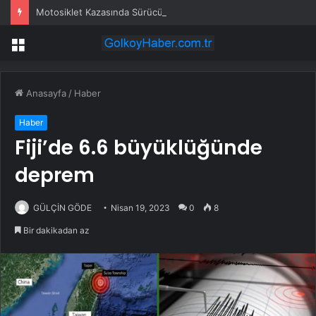
Motosiklet Kazasında Sürücü Hayatını Kaybetti
Menü
Anasayfa
/
Haber
Haber
Fiji’de 6.6 büyüklüğünde
deprem
GÜLÇİN GÖDE
Nisan 19, 2023
0
8
Bir dakikadan az