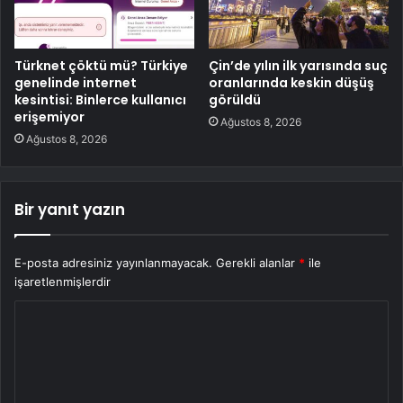
Türknet çöktü mü? Türkiye
Çin’de yılın ilk yarısında suç
genelinde internet
oranlarında keskin düşüş
kesintisi: Binlerce kullanıcı
görüldü
erişemiyor
Ağustos 8, 2026
Ağustos 8, 2026
Bir yanıt yazın
E-posta adresiniz yayınlanmayacak.
Gerekli alanlar
*
ile
işaretlenmişlerdir
Y
o
r
u