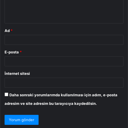
m
*
Ad
*
E-posta
*
İnternet sitesi
Daha sonraki yorumlarımda kullanılması için adım, e-posta
adresim ve site adresim bu tarayıcıya kaydedilsin.