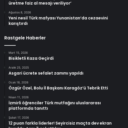
üretme faiz al mesajı veriliyor’
Ağustos 8, 2026
Yeni nesil Türk mafyası Yunanistan’da cezaevini
karıştırdı
Rastgele Haberler
Mart 15, 2026
Bisikletli Kaza Geçirdi
Aralık 25, 2025
Asgari ücrete sefalet zammı yapıldı
Ocak 18, 2026
Özgür Özel, Bolu İl Başkanı Karagöz’ü Tebrik Etti
Nisan 11, 2026
İzmirli öğrenciler Türk mutfağını uluslararası
platformda tanıttı
Şubat 17, 2026
12 puan farkla liderler! Seyircisiz maçta dev ekran