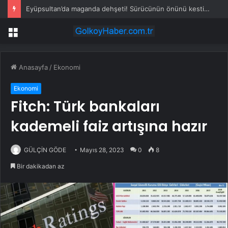
Eyüpsultan’da maganda dehşeti! Sürücünün önünü kesti, tehdit etti
Menü
Anasayfa
/
Ekonomi
Ekonomi
Fitch: Türk bankaları
kademeli faiz artışına hazır
GÜLÇİN GÖDE
Mayıs 28, 2023
0
8
Bir dakikadan az