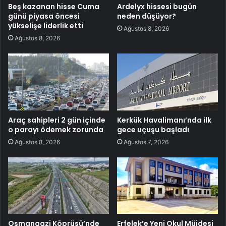
Beş kazanan hisse Cuma
Ardelyx hissesi bugün
günü piyasa öncesi
neden düşüyor?
yükselişe liderlik etti
Ağustos 8, 2026
Ağustos 8, 2026
Araç sahipleri 2 gün içinde
Kerkük Havalimanı’nda ilk
o parayı ödemek zorunda
gece uçuşu başladı
Ağustos 8, 2026
Ağustos 7, 2026
Osmangazi Köprüsü’nde
Erfelek’e Yeni Okul Müjdesi