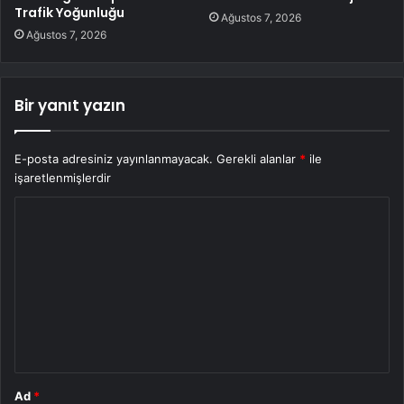
Trafik Yoğunluğu
Ağustos 7, 2026
Ağustos 7, 2026
Bir yanıt yazın
E-posta adresiniz yayınlanmayacak.
Gerekli alanlar
*
ile
işaretlenmişlerdir
Y
o
r
u
m
*
Ad
*