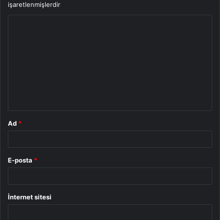
işaretlenmişlerdir
Y
o
r
u
m
*
Ad
*
E-posta
*
İnternet sitesi