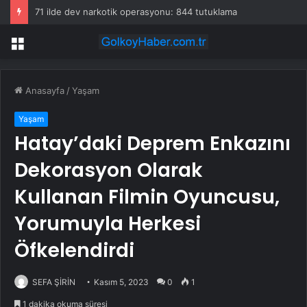
71 ilde dev narkotik operasyonu: 844 tutuklama
Menü
Anasayfa
/
Yaşam
Yaşam
Hatay’daki Deprem Enkazını
Dekorasyon Olarak
Kullanan Filmin Oyuncusu,
Yorumuyla Herkesi
Öfkelendirdi
SEFA ŞİRİN
Kasım 5, 2023
0
1
1 dakika okuma süresi