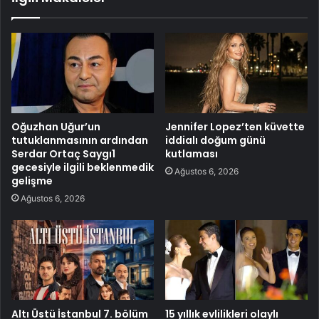
Oğuzhan Uğur’un
Jennifer Lopez’ten küvette
tutuklanmasının ardından
iddialı doğum günü
Serdar Ortaç Saygı1
kutlaması
gecesiyle ilgili beklenmedik
Ağustos 6, 2026
gelişme
Ağustos 6, 2026
Altı Üstü İstanbul 7. bölüm
15 yıllık evlilikleri olaylı