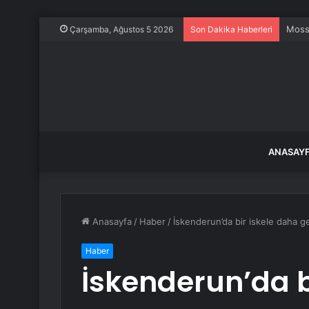
Mossa
Çarşamba, Ağustos 5 2026
Son Dakika Haberleri
ANASAY
Anasayfa
/
Haber
/
İskenderun’da bir iskele daha ge
Haber
İskenderun’da b