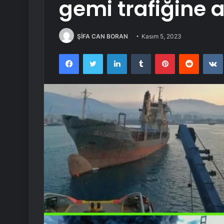
gemi trafiğine a
ŞİFA CAN BORAN
Kasım 5, 2023
Facebook
Twitter
LinkedIn
Tumblr
Pinterest
Reddit