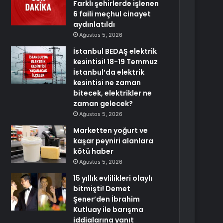
Farklı şehirlerde işlenen
6 faili meçhul cinayet
aydınlatıldı
Ağustos 5, 2026
İstanbul BEDAŞ elektrik
kesintisi! 18-19 Temmuz
İstanbul’da elektrik
kesintisi ne zaman
bitecek, elektrikler ne
zaman gelecek?
Ağustos 5, 2026
Marketten yoğurt ve
kaşar peyniri alanlara
kötü haber
Ağustos 5, 2026
15 yıllık evlilikleri olaylı
bitmişti! Demet
Şener’den İbrahim
Kutluay ile barışma
iddialarına yanıt