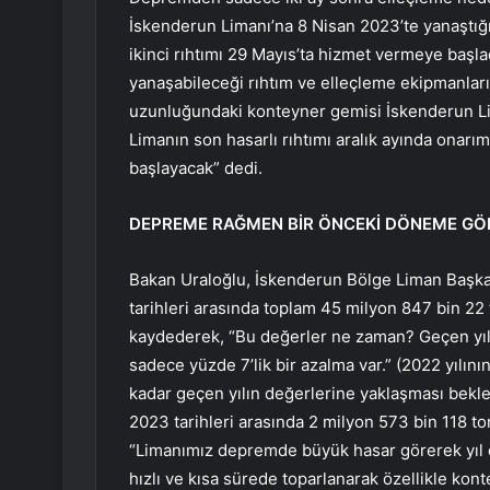
İskenderun Limanı’na 8 Nisan 2023’te yanaştığı
ikinci rıhtımı 29 Mayıs’ta hizmet vermeye başla
yanaşabileceği rıhtım ve elleçleme ekipmanla
uzunluğundaki konteyner gemisi İskenderun Lima
Limanın son hasarlı rıhtımı aralık ayında ona
başlayacak” dedi.
DEPREME RAĞMEN BİR ÖNCEKİ DÖNEME GÖRE
Bakan Uraloğlu, İskenderun Bölge Liman Başkan
tarihleri ​​arasında toplam 45 milyon 847 bin 2
kaydederek, “Bu değerler ne zaman? Geçen yıl
sadece yüzde 7’lik bir azalma var.” (2022 yılın
kadar geçen yılın değerlerine yaklaşması bekl
2023 tarihleri ​​arasında 2 milyon 573 bin 118 
“Limanımız depremde büyük hasar görerek yıl o
hızlı ve kısa sürede toparlanarak özellikle kon