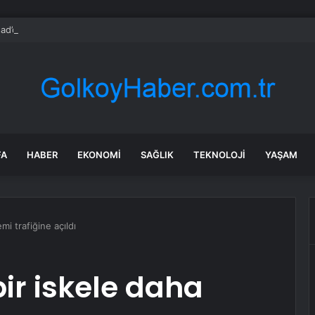
d’dan dikkat çeken iddia: İran’ın gizli planı deşifre oldu
FA
HABER
EKONOMI
SAĞLIK
TEKNOLOJI
YAŞAM
mi trafiğine açıldı
ir iskele daha