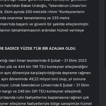
nı hatırlatan Bakan Uraloğlu, “İskenderun Limanı’nın
dı. Ekim ayında 300 metrelik rıhtım “Konteynerlerin
rında onarımlar tamamlanmış ve 335 metre
nı’nda başarılı ve güvenli bir şekilde elleçlenmiştir.
rımlarının tamamlanmasının ardından hizmet vermeye
 SADECE YÜZDE 7’LİK BİR AZALMA OLDU.
lığı idari liman tesislerinde 6 Şubat – 31 Ekim 2023
2 ton yük ve 444 bin 199 TEU konteyner elleçlendiğini
ın aynı dönemiyle karşılaştırıldığında depreme rağmen
ın aynı döneminde 49,22 milyon ton) olup, yıl sonuna
eniyor. Limak İskenderun Limanı’nda 6 Şubat – 31 Ekim
ton kargo ve 246 bin 391 TEU konteyner elleçlendi.
rtasında rutin faaliyetlerine başlamasına rağmen çok
teyner elleçleme faaliyetleriyle bölge sanayimize hizmet