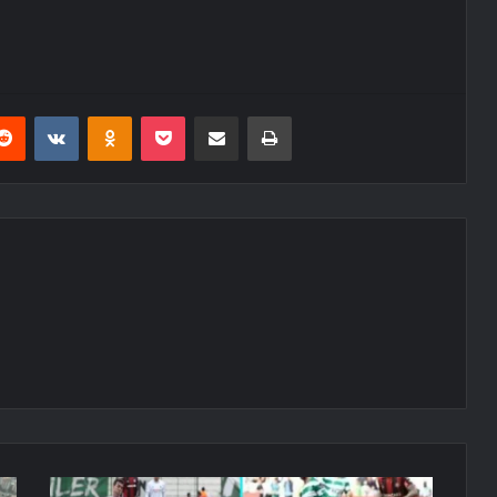
erest
Reddit
VKontakte
Odnoklassniki
Pocket
E-Posta ile paylaş
Yazdır