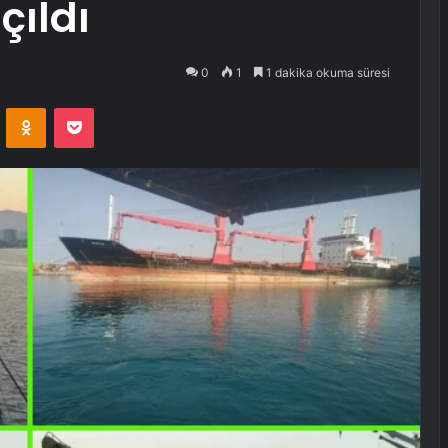
çıldı
0
1
1 dakika okuma süresi
VKontakte
Odnoklassniki
Pocket