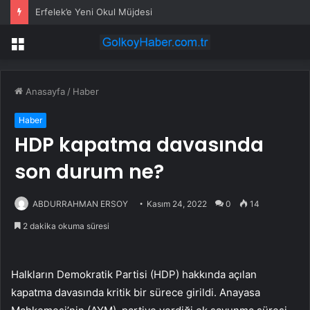
Erfelek’e Yeni Okul Müjdesi
Menü
Anasayfa
/
Haber
Haber
HDP kapatma davasında
son durum ne?
ABDURRAHMAN ERSOY
Kasım 24, 2022
0
14
2 dakika okuma süresi
Halkların Demokratik Partisi (HDP) hakkında açılan
kapatma davasında kritik bir sürece girildi. Anayasa