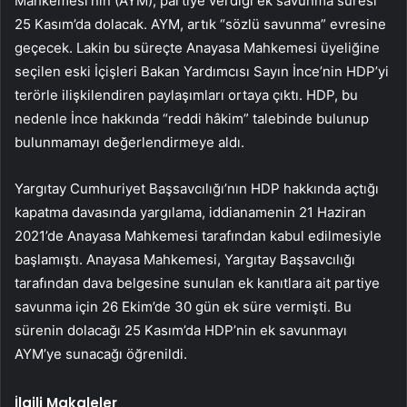
Mahkemesi’nin (AYM), partiye verdiği ek savunma süresi
25 Kasım’da dolacak. AYM, artık “sözlü savunma” evresine
geçecek. Lakin bu süreçte Anayasa Mahkemesi üyeliğine
seçilen eski İçişleri Bakan Yardımcısı Sayın İnce’nin HDP’yi
terörle ilişkilendiren paylaşımları ortaya çıktı. HDP, bu
nedenle İnce hakkında “reddi hâkim” talebinde bulunup
bulunmamayı değerlendirmeye aldı.
Yargıtay Cumhuriyet Başsavcılığı’nın HDP hakkında açtığı
kapatma davasında yargılama, iddianamenin 21 Haziran
2021’de Anayasa Mahkemesi tarafından kabul edilmesiyle
başlamıştı. Anayasa Mahkemesi, Yargıtay Başsavcılığı
tarafından dava belgesine sunulan ek kanıtlara ait partiye
savunma için 26 Ekim’de 30 gün ek süre vermişti. Bu
sürenin dolacağı 25 Kasım’da HDP’nin ek savunmayı
AYM’ye sunacağı öğrenildi.
İlgili Makaleler