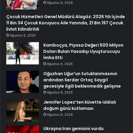
Ağustos 6, 2026
Çocuk Hizmetleri Genel Müdürü Alagöz: 2026 Yılı İçinde
11 Bin 34 Çocuk Koruyucu Aile Yanında, 21 Bin 197 Çocuk
Evlat Edindirildi
Ağustos 6, 2026
Kamboçya, Piyasa Değeri 500 Milyon
Doları Bulan Yasadışı Uyuşturucuyu
İmha Etti
Ağustos 6, 2026
Oğuzhan Uğur’un tutuklanmasının
ardından Serdar Ortaç Saygı1
gecesiyle ilgili beklenmedik gelişme
Ağustos 6, 2026
Jennifer Lopez’ten küvette iddialı
doğum günü kutlaması
Ağustos 6, 2026
Ukrayna İran gemisini vurdu