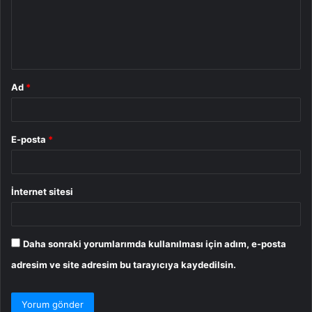
u
m
*
Ad
*
E-posta
*
İnternet sitesi
Daha sonraki yorumlarımda kullanılması için adım, e-posta
adresim ve site adresim bu tarayıcıya kaydedilsin.