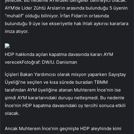
yetecek. Bu nedenle AYM’deki dengeler belirleyici olacak.
AYM’de Lider Zühtü Arslan’ın arasında bulunduğu 5 üyenin
“muhalif” olduğu biliniyor. İrfan Fidan’ın ortasında
bulunduğu 9 üye ise ekseriyetle hak ihlali aykırısı kararlara
imza atıyor.
HDP hakkında açılan kapatma davasında kararı AYM
verecekFotoğraf: DW/U. Danisman
İçişleri Bakan Yardımcısı olarak misyon yaparken Sayıştay
Üyeliği’ne seçilen ve kısa sürede buradan TBMM
tarafından AYM üyeliğine atanan Muhterem İnce’nin ise
şimdi AYM kararlarındaki duruşu netleşmedi. Bu nedenle
İnce’nin HDP kapatma davasındaki oy tercihi sonuca etkili
olacak.
Ancak Muhterem İnce’nin geçmişte HDP aleyhinde kimi