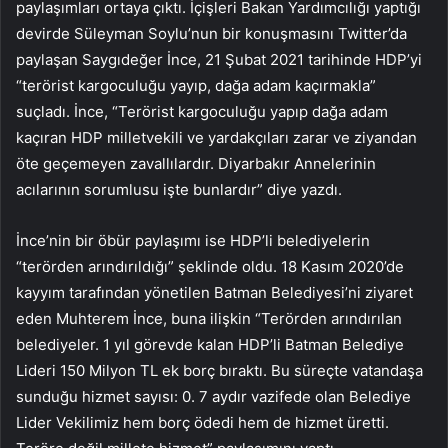
paylaşımları ortaya çıktı. İçişleri Bakan Yardımcılığı yaptığı
devirde Süleyman Soylu’nun bir konuşmasını Twitter’da
paylaşan Saygıdeğer İnce, 21 Şubat 2021 tarihinde HDP’yi
“terörist kargoculuğu yayıp, dağa adam kaçırmakla”
suçladı. İnce, “Terörist kargoculuğu yapıp dağa adam
kaçıran HDP milletvekili ve yardakçıları zarar ve ziyandan
öte geçemeyen zavallılardır. Diyarbakır Annelerinin
acılarının sorumlusu işte bunlardır” diye yazdı.
İnce’nin bir öbür paylaşımı ise HDP’li belediyelerin
“terörden arındırıldığı” şeklinde oldu. 18 Kasım 2020’de
kayyım tarafından yönetilen Batman Belediyesi’ni ziyaret
eden Muhterem İnce, buna ilişkin “Terörden arındırılan
belediyeler. 1 yıl görevde kalan HDP’li Batman Belediye
Lideri 150 Milyon TL ek borç bıraktı. Bu süreçte vatandaşa
sunduğu hizmet sayısı: 0. 7 aydır vazifede olan Belediye
Lider Vekilimiz hem borç ödedi hem de hizmet üretti.