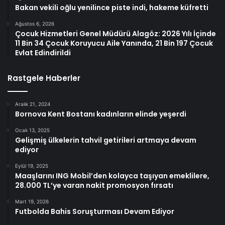
Bakan vekili oğlu yenilince piste indi, hakeme küfretti
Ağustos 6, 2026
Çocuk Hizmetleri Genel Müdürü Alagöz: 2026 Yılı İçinde
11 Bin 34 Çocuk Koruyucu Aile Yanında, 21 Bin 197 Çocuk
Evlat Edindirildi
Rastgele Haberler
Aralık 21, 2024
Bornova Kent Bostanı kadınların elinde yeşerdi
Ocak 13, 2025
Gelişmiş ülkelerin tahvil getirileri artmaya devam
ediyor
Eylül 19, 2025
Maaşlarını ING Mobil’den kolayca taşıyan emeklilere,
28.000 TL’ye varan nakit promosyon fırsatı
Mart 19, 2026
Futbolda Bahis Soruşturması Devam Ediyor