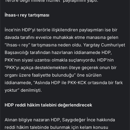
Teröre değil millete hizmet” paylaşımını yaptı.
İhsas-ı rey tartışması
İnce’nin HDP’yi terörle ilişkilendiren paylaşımları ise bir
davada tarafını evvelce muhakkak etme manasına gelen
“ihsas-ı rey” tartışmasına neden oldu. Yargıtay Cumhuriyet
Başsavcılığı tarafından hazırlanan iddianamede HDP,
PKK’nın siyasi uzantısı olmakla suçlanıyordu. HDP’nin
“PKK’yı açıkça desteklemekten öteye geçerek onun bir
organı üzere faaliyette bulunduğu” öne sürülen
iddianamede, “Aslında HDP ile PKK-KCK ortasında bir fark
yoktur” denilmişti.
HDP reddi hâkim talebini değerlendirecek
Alınan bilgiye nazaran HDP, Saygıdeğer İnce hakkında
reddi hâkim talebinde bulunmak için kelam konusu