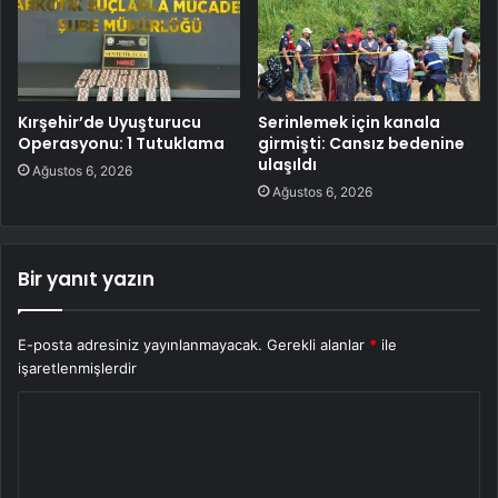
Kırşehir’de Uyuşturucu
Serinlemek için kanala
Operasyonu: 1 Tutuklama
girmişti: Cansız bedenine
ulaşıldı
Ağustos 6, 2026
Ağustos 6, 2026
Bir yanıt yazın
E-posta adresiniz yayınlanmayacak.
Gerekli alanlar
*
ile
işaretlenmişlerdir
Y
o
r