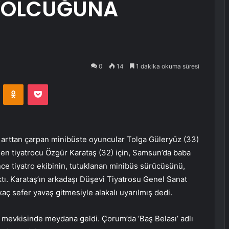
 YOLCUĞUNA
0
14
1 dakika okuma süresi
VKontakte
Odnoklassniki
Pocket
 arttan çarpan minibüste oyuncular Tolga Güleryüz (33)
eden tiyatrocu Özgür Karataş (32) için, Samsun’da baba
nce tiyatro ekibinin, tutuklanan minibüs sürücüsünü,
tı. Karataş’ın arkadaşı Düşevi Tiyatrosu Genel Sanat
aç sefer yavaş gitmesiyle alakalı uyarılmış dedi.
 mevkisinde meydana geldi. Çorum’da ‘Baş Belası’ adlı