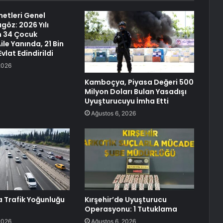
etleri Genel
göz: 2026 Yılı
in 34 Çocuk
le Yanında, 21 Bin
vlat Edindirildi
2026
Kamboçya, Piyasa Değeri 500
Milyon Doları Bulan Yasadışı
Uyuşturucuyu İmha Etti
Ağustos 6, 2026
a Trafik Yoğunluğu
Kırşehir’de Uyuşturucu
Operasyonu: 1 Tutuklama
2026
Ağustos 6, 2026