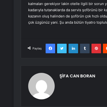
kalmaları gerekiyor lakin otelle ilgili bir sor
kadarıyla tutanaklarda da servis şoförünü bir k
kazanın oluş halinden de şoförün çok hızlı olduğ
çok üzgünüz yani. Şu anda bütün tiyatro toplu
Facebook
Twitter
LinkedIn
Tumblr
Pint
Paylaş
ŞİFA CAN BORAN