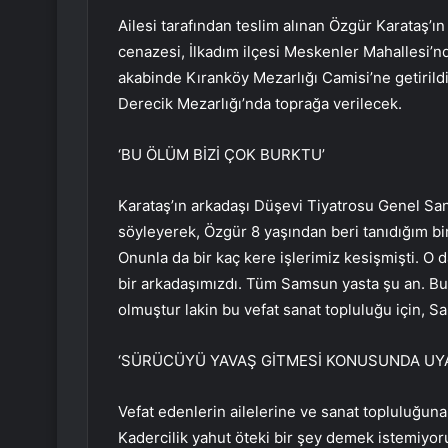
Ailesi tarafından teslim alınan Özgür Karataş’ı
cenazesi, İlkadım ilçesi Meskenler Mahallesi’
akabinde Kıranköy Mezarlığı Camisi’ne getirildi
Derecik Mezarlığı’nda toprağa verilecek.
‘BU ÖLÜM BİZİ ÇOK BURKTU’
Karataş’ın arkadaşı Düşevi Tiyatrosu Genel Sa
söyleyerek, Özgür 8 yaşından beri tanıdığım bi
Onunla da bir kaç kere işlerimiz kesişmişti. O d
bir arkadaşımızdı. Tüm Samsun yasta şu an. Bu 
olmuştur lakin bu vefat sanat topluluğu için, S
‘SÜRÜCÜYÜ YAVAŞ GİTMESİ KONUSUNDA UY
Vefat edenlerin ailelerine ve sanat topluluğuna b
Kadercilik yahut öteki bir şey demek istemiyo