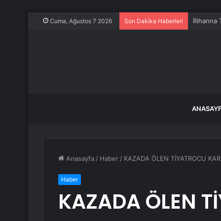
Rihanna T
Cuma, Ağustos 7 2026
Son Dakika Haberleri
ANASAY
Anasayfa
/
Haber
/
KAZADA ÖLEN TİYATROCU KA
Haber
KAZADA ÖLEN T