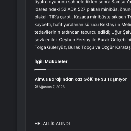
tiyatro oyununu sahneledikten sonra Samsun’a 
idaresindeki 52 ADK 527 plakalı minibüs, önü
plakalı TIR’a çarptı. Kazada minibüste sıkışan
kaybetti; hafif yaralanan sürücü Bektaş ile Mel
tedavilerinin ardından taburcu edildi; Uğur Şa
sevk edildi. Ceyhun Fersoy ile Burak Gülçebi’ni
Tolga Güleryüz, Burak Topçu ve Özgür Karataş’ın
İlgili Makaleler
Almus Barajı’ndan Kaz Gölü’ne Su Taşınıyor
Ağustos 7, 2026
HELALLİK ALINDI