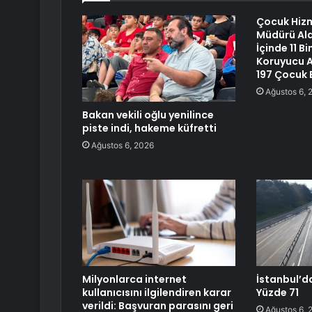
Çocuk Hizm
Müdürü Ala
İçinde 11 B
Koruyucu Ai
197 Çocuk E
Ağustos 6, 
Bakan vekili oğlu yenilince
piste indi, hakeme küfretti
Ağustos 6, 2026
Milyonlarca internet
İstanbul’d
kullanıcısını ilgilendiren karar
Yüzde 71
verildi: Başvuran parasını geri
Ağustos 6, 