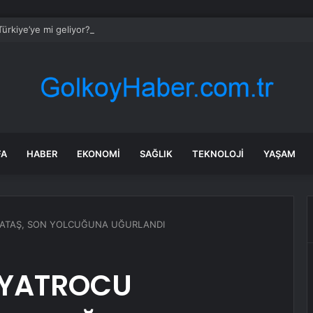
ürkiye’ye mi geliyor? Rihanna Ankara Havalimanı’nı neden takip etti?
FA
HABER
EKONOMI
SAĞLIK
TEKNOLOJI
YAŞAM
RATAŞ, SON YOLCUĞUNA UĞURLANDI
İYATROCU