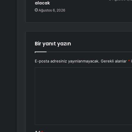
alacak
Ağustos 6, 2026
Bir yanıt yazın
E-posta adresiniz yayınlanmayacak.
Gerekli alanlar
*
i
Y
o
r
u
m
*