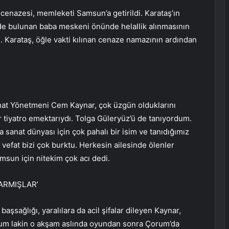
n cenazesi, memleketi Samsun’a getirildi. Karataş’ın
nde bulunan baba meskeni önünde helallik alınmasının
. Karataş, öğle vakti kılınan cenaze namazının ardından
nat Yönetmeni Cem Kaynar, çok üzgün olduklarını
r tiyatro emektarıydı. Tolga Güleryüz’ü de tanıyordum.
a sanat dünyası için çok pahalı bir isim ve tanıdığımız
vefat bizi çok burktu. Herkesin ailesinde ölenler
amsun için nitekim çok acı dedi.
ARMIŞLAR’
aşsağlığı, yaralılara da acil şifalar dileyen Kaynar,
rum lakin o akşam aslında oyundan sonra Çorum’da