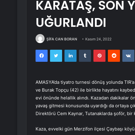
KARATAŞ, SON
UĞURLANDI
ŞİFA CAN BORAN
Kasım 24, 2022
Facebook
Twitter
LinkedIn
Tumblr
Pinterest
Reddit
AMASYA’da tiyatro turnesi dönüş yolunda TIR’a
ve Burak Topçu (42) ile birlikte hayatını kayb
evi önünde helallik alındı. Kazadan dakikalar ö
yavaş gitmesi konusunda uyardığı da ortaya çık
Direktörü Cem Kaynar, Tutanaklarda şoför, bir k
Kaza, evvelki gün Merzifon ilçesi Çaybaşı köyü