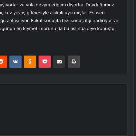
un yaşıyorlar ve yola devam edelim diyorlar. Duyduğumuz
aç kez yavaş gitmesiyle alakalı uyarmışlar. Esasen
u anlaşılıyor. Fakat sonuçta bizi sonuç ilgilendiriyor ve
luğunun en kıymetli sorunu da bu aslında diye konuştu.
erest
Reddit
VKontakte
Odnoklassniki
Pocket
E-Posta ile paylaş
Yazdır