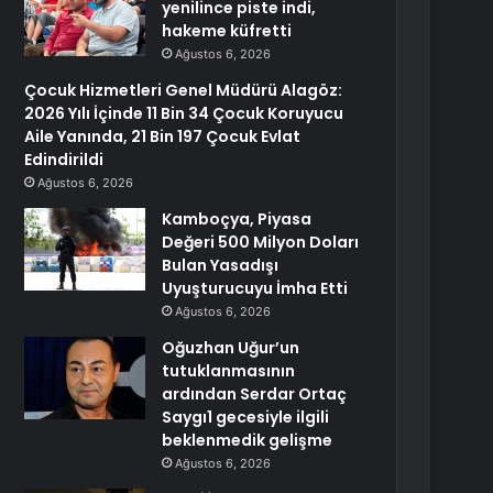
yenilince piste indi,
hakeme küfretti
Ağustos 6, 2026
Çocuk Hizmetleri Genel Müdürü Alagöz:
2026 Yılı İçinde 11 Bin 34 Çocuk Koruyucu
Aile Yanında, 21 Bin 197 Çocuk Evlat
Edindirildi
Ağustos 6, 2026
Kamboçya, Piyasa
Değeri 500 Milyon Doları
Bulan Yasadışı
Uyuşturucuyu İmha Etti
Ağustos 6, 2026
Oğuzhan Uğur’un
tutuklanmasının
ardından Serdar Ortaç
Saygı1 gecesiyle ilgili
beklenmedik gelişme
Ağustos 6, 2026