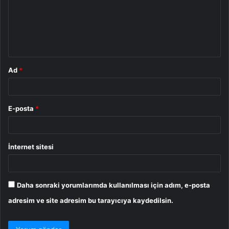
u
m
*
Ad
*
E-posta
*
İnternet sitesi
Daha sonraki yorumlarımda kullanılması için adım, e-posta
adresim ve site adresim bu tarayıcıya kaydedilsin.