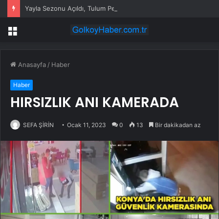
Yayla Sezonu Açıldı, Tulum Peyniri Üreticileri Çalışmalara Başladı
Menü
Anasayfa
/
Haber
Haber
HIRSIZLIK ANI KAMERADA
SEFA ŞİRİN
Ocak 11, 2023
0
13
Bir dakikadan az