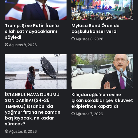
Trump: Şi ve Putin İran’a
Mylasa Band Ören’de
silah satmayacaklarını
coşkulu konser verdi
söyledi
Ağustos 8, 2026
Ağustos 8, 2026
İSTANBUL HAVA DURUMU
Kılıçdaroğlu’nun evine
SON DAKİKA! (24-25
çıkan sokaklar çevik kuvvet
TEMMUZ) İstanbul’da
ekiplerince kapatıldı
yağmur fırtına ne zaman
Ağustos 7, 2026
başlayacak, ne kadar
sürecek?
Ağustos 8, 2026