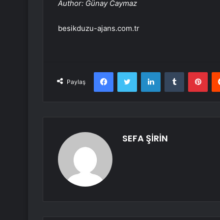
Author: Günay Caymaz
besikduzu-ajans.com.tr
Facebook
Twitter
LinkedIn
Tumblr
Pint
Paylaş
SEFA ŞİRİN