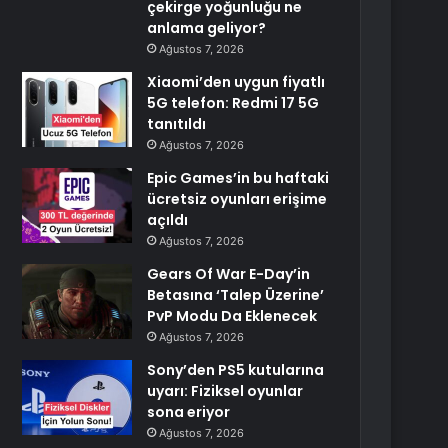
çekirge yoğunluğu ne
anlama geliyor?
Ağustos 7, 2026
Xiaomi’den uygun fiyatlı
5G telefon: Redmi 17 5G
tanıtıldı
Ağustos 7, 2026
Epic Games’in bu haftaki
ücretsiz oyunları erişime
açıldı
Ağustos 7, 2026
Gears Of War E-Day’in
Betasına ‘Talep Üzerine’
PvP Modu Da Eklenecek
Ağustos 7, 2026
Sony’den PS5 kutularına
uyarı: Fiziksel oyunlar
sona eriyor
Ağustos 7, 2026