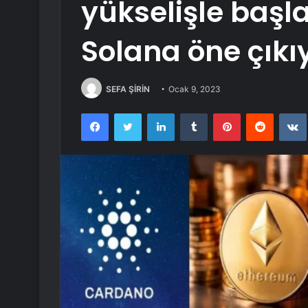
yükselişle başl
Solana öne çıkı
SEFA ŞİRİN
Ocak 9, 2023
Facebook
Twitter
LinkedIn
Tumblr
Pinterest
Reddit