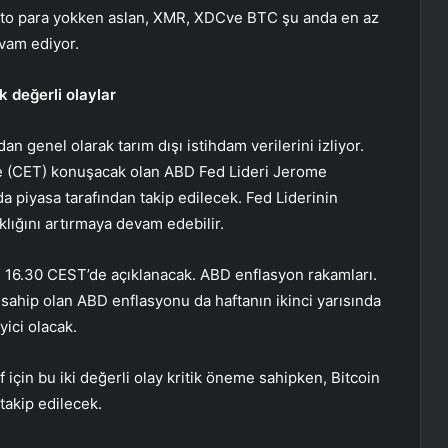
ipto para yokken
aslan
,
XMR
,
XDC
ve BTC şu anda en az
evam ediyor.
k değerli olaylar
an genel olarak tarım dışı istihdam verilerini izliyor.
’de (CET) konuşacak olan ABD Fed Lideri Jerome
a piyasa tarafından takip edilecek. Fed Liderinin
klığını artırmaya devam edebilir.
ü 16.30 CEST’de açıklanacak.
ABD enflasyon rakamları
.
e sahip olan ABD enflasyonu da haftanın ikinci yarısında
yici olacak.
f için bu iki değerli olay kritik öneme sahipken, Bitcoin
takip edilecek.