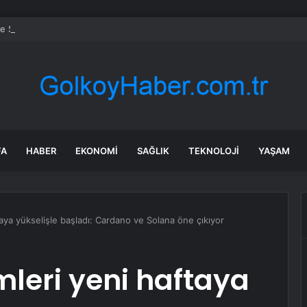
te Sağanak Hayatı Olumsuz Etkiledi
FA
HABER
EKONOMI
SAĞLIK
TEKNOLOJI
YAŞAM
taya yükselişle başladı: Cardano ve Solana öne çıkıyor
mleri yeni haftaya