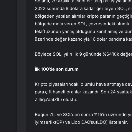
Solana, 29 Aralık’ta ciddi bir talep artışıyla ağı
2022 sonunda 8 dolara kadar gerileyen SOL, sı
bölgeden yapılan alımlar kripto paranın geçtiği
bölgede mola veren SOL, çevresindeki olumlu h
telaffuzunun yanlış olduğunu kanıtlamış ve dün
üzerinde değer kazancıyla 16 dolar bandına kad
Böylece SOL, yılın ilk 9 gününde %64’lük değerl
İlk 100’de son durum
Kripto piyasalarındaki olumlu hava artmaya deva
para çift haneli oranlar kazandı. Son 24 saatteki
Zilliqa’da
(ZİL) oluştu.
Bugün ZIL ve SOL’den sonra %15’in üzerinde y
iyimserlik
(OP) ve
Lido DAO’su
(LDO) listelenir.