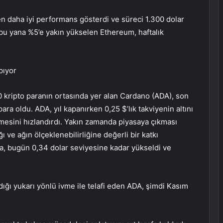
n daha iyi performans gösterdi ve süreci 1.300 dolar
u yana %5’e yakın yükselen Ethereum, haftalık
rpıyor
 10 kripto paranın ortasında yer alan Cardano (ADA), son
ara oldu. ADA, yıl kapanırken 0,25 $’lık takviyenin altını
yümesini hızlandırdı. Yakın zamanda piyasaya çıkması
ı ve ağın ölçeklenebilirliğine değerli bir katkı
 bugün 0,34 dolar seviyesine kadar yükseldi ve
ığı yukarı yönlü ivme ile telafi eden ADA, şimdi Kasım