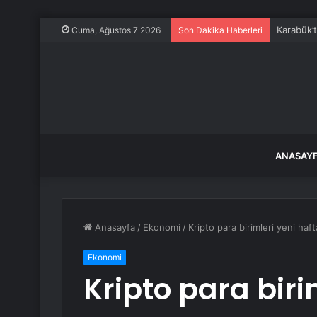
Karabük’
Cuma, Ağustos 7 2026
Son Dakika Haberleri
ANASAY
Anasayfa
/
Ekonomi
/
Kripto para birimleri yeni haf
Ekonomi
Kripto para biri