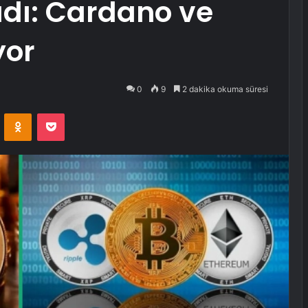
adı: Cardano ve
yor
0
9
2 dakika okuma süresi
VKontakte
Odnoklassniki
Pocket