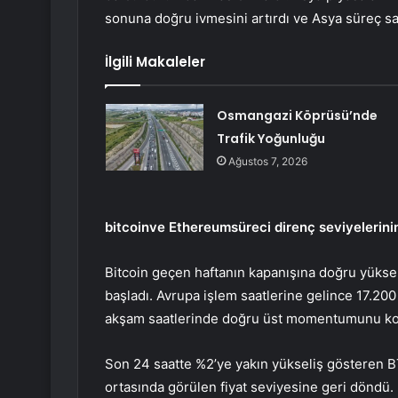
sonuna doğru ivmesini artırdı ve Asya süreç saa
İlgili Makaleler
Osmangazi Köprüsü’nde
Trafik Yoğunluğu
Ağustos 7, 2026
bitcoin
ve
Ethereum
süreci direnç seviyelerin
Bitcoin geçen haftanın kapanışına doğru yükseli
başladı. Avrupa işlem saatlerine gelince 17.200
akşam saatlerinde doğru üst momentumunu koru
Son 24 saatte %2’ye yakın yükseliş gösteren BTC
ortasında görülen fiyat seviyesine geri döndü.