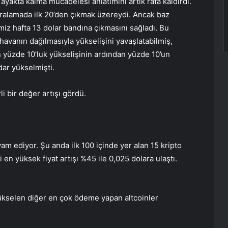
n ayakta kalma mücadelesi anlatımını artık rafa kaldırdı.
ralamada ilk 20’den çıkmak üzereydi. Ancak baz
miz hafta 13 dolar bandına çıkmasını sağladı. Bu
avanın dağılmasıyla yükselişini yavaşlatabilmiş,
 yüzde 10’luk yükselişinin ardından yüzde 10’un
ar yükselmişti.
i bir değer artışı gördü.
m ediyor. Şu anda ilk 100 içinde yer alan 15 kripto
 en yüksek fiyat artışı %45 ile 0,025 dolara ulaştı.
ükselen diğer en çok ödeme yapan altcoinler