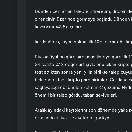
Dünden beri artan talepte Ethereum, Bitcoin’de
direncinin üzerinde görmeye başladı. Dünden b
kazancını %8,5’e çıkardı.
kardan
öne çıkıyor,
solmak
ilk 10’a tekrar göz kı
Piyasa fiyatına göre sıralanan listeye göre ilk
24 saatte %13 değer artışıyla öne çıkan kripto p
test ettikten sonra yeni yılla birlikte talep bü
beklenen stabil kripto para birimleri Cardano ağ
sağlayacağı düşünülen katman-2 çözümü Hydra,
önemli bir talep gördü. taban seviyeleri.
Aralık ayındaki kayıplarını son dönemde yakalad
ortasındaki fiyat seviyelerini görüyor.