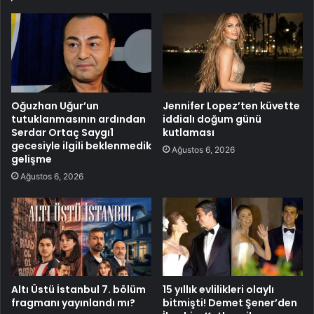
Oğuzhan Uğur’un
Jennifer Lopez’ten küvette
tutuklanmasının ardından
iddialı doğum günü
Serdar Ortaç Saygı1
kutlaması
gecesiyle ilgili beklenmedik
Ağustos 6, 2026
gelişme
Ağustos 6, 2026
Altı Üstü İstanbul 7. bölüm
15 yıllık evlilikleri olaylı
fragmanı yayınlandı mı?
bitmişti! Demet Şener’den