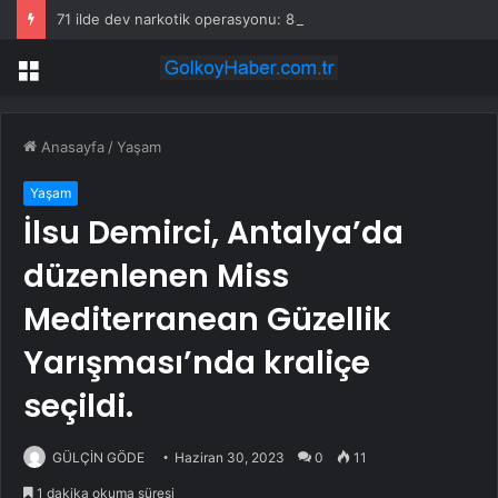
71 ilde dev narkotik operasyonu: 844 tutuklama
Menü
Anasayfa
/
Yaşam
Yaşam
İlsu Demirci, Antalya’da
düzenlenen Miss
Mediterranean Güzellik
Yarışması’nda kraliçe
seçildi.
GÜLÇİN GÖDE
Haziran 30, 2023
0
11
1 dakika okuma süresi