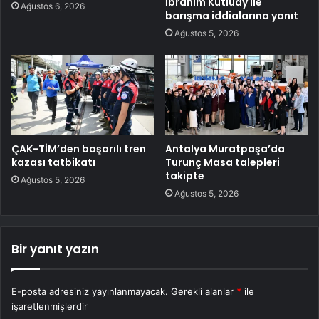
İbrahim Kutluay ile
Ağustos 6, 2026
barışma iddialarına yanıt
Ağustos 5, 2026
ÇAK-TİM’den başarılı tren
Antalya Muratpaşa’da
kazası tatbikatı
Turunç Masa talepleri
takipte
Ağustos 5, 2026
Ağustos 5, 2026
Bir yanıt yazın
E-posta adresiniz yayınlanmayacak.
Gerekli alanlar
*
ile
işaretlenmişlerdir