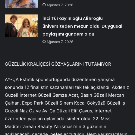
Ağustos 7, 2026
İnci Türkay’ın oğlu Ali Eroğlu
üniversiteden mezun oldu: Duygusal
paylaşımı gündem oldu
Ağustos 7, 2026
GÜZELLİK KRALİÇESİ GÖZYAŞLARINI TUTAMIYOR
AY-ÇA Estetik sponsorluğunda düzenlenen yarışma
sonunda 12 finalistin kazananları tek tek açıklandı. Akdeniz
Güzeli İnternet Güzeli Gamze Acet, Basın Güzeli Mercan
Çalhan, Expo Park Güzeli Sinem Koca, Gökyüzü Güzeli İş
Güzeli Naz Öz ve Ay-Ça Güzeli Elif Çavuş, internet
üzerinden yapılan oylamada isimler oldu. 22. Miss
Mediterranean Beauty Yarışması’nın 3 güzelinin
açıklanacağı gecede, nefesler tutuldu. Hem yarışmacıların