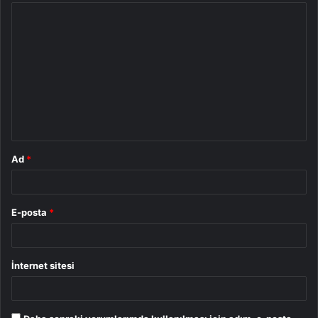
Y
o
r
u
m
*
Ad
*
E-posta
*
İnternet sitesi