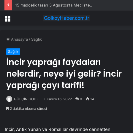
15 maddelik tasarı 3 Ağustos’ta Meclis’te
Menü
Anasayfa
/
Sağlık
Sağlık
İncir yaprağı faydaları
nelerdir, neye iyi gelir? İncir
yaprağı çayı tarifi!
GÜLÇİN GÖDE
Kasım 16, 2022
0
14
2 dakika okuma süresi
İncir, Antik Yunan ve Romalılar devrinde cennetten