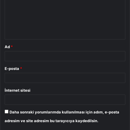
r
u
m
*
Ad
*
E-posta
*
İnternet sitesi
Daha sonraki yorumlarımda kullanılması için adım, e-posta
adresim ve site adresim bu tarayıcıya kaydedilsin.