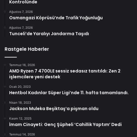
Kontrolünde
Ağustos 7, 2026
Osmangazi Köprüsü’nde Trafik Yoğunluğu
Ağustos 7, 2026
Tunceli’de Yaralıyı Jandarma Taşıdı
Rastgele Haberler
Temmuz 16, 2026
AMD Ryzen 7 4700LE sessiz sedasız tanıtıldı: Zen 2
işlemcilere yeni destek
Ocak 20, 2023
Hentbol Kadınlar Süper Ligi’nde 11. hafta tamamlandı.
Nisan 18, 2023
Jackson Muleka Beşiktaş’a pişman oldu
Kasım 12, 2025
İmam Cinayeti: Genç Şüpheli ‘Cahillik Yaptım’ Dedi
Temmuz 14, 2026