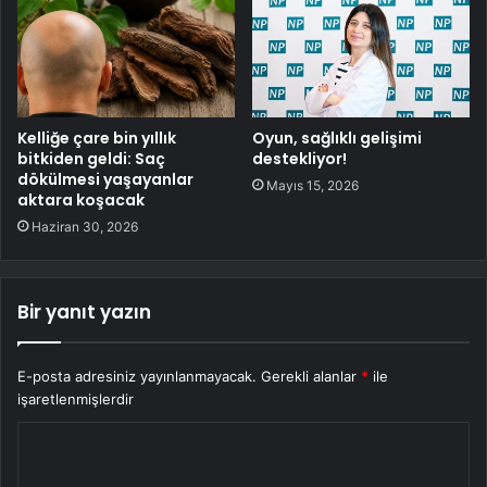
Kelliğe çare bin yıllık
Oyun, sağlıklı gelişimi
bitkiden geldi: Saç
destekliyor!
dökülmesi yaşayanlar
Mayıs 15, 2026
aktara koşacak
Haziran 30, 2026
Bir yanıt yazın
E-posta adresiniz yayınlanmayacak.
Gerekli alanlar
*
ile
işaretlenmişlerdir
Y
o