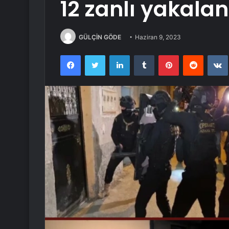
12 zanlı yakalan
GÜLÇİN GÖDE
Haziran 9, 2023
Facebook
Twitter
LinkedIn
Tumblr
Pinterest
Reddit