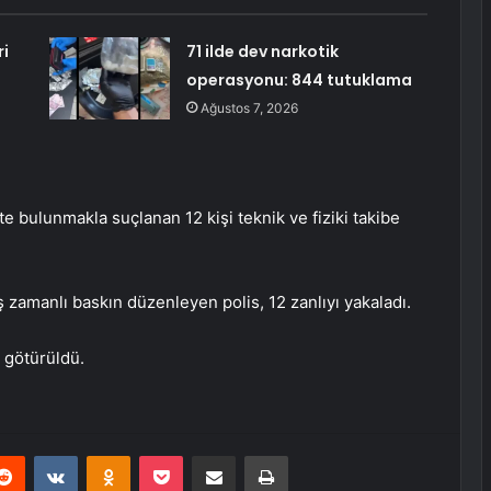
ri
71 ilde dev narkotik
operasyonu: 844 tutuklama
Ağustos 7, 2026
te bulunmakla suçlanan 12 kişi teknik ve fiziki takibe
ş zamanlı baskın düzenleyen polis, 12 zanlıyı yakaladı.
 götürüldü.
erest
Reddit
VKontakte
Odnoklassniki
Pocket
E-Posta ile paylaş
Yazdır