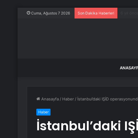
71 ilde 
Cuma, Ağustos 7 2026
Son Dakika Haberleri
ANASAY
Anasayfa
/
Haber
/
İstanbul’daki IŞİD operasyonund
Haber
İstanbul’daki 