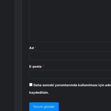
o
r
u
m
*
Ad
*
E-posta
*
Daha sonraki yorumlarımda kullanılması için adı
kaydedilsin.