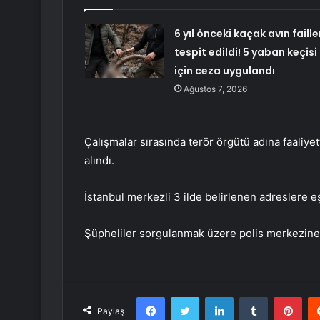
6 yıl önceki kaçak avın faille
tespit edildi! 5 yaban keçisi
için ceza uygulandı
Ağustos 7, 2026
Çalışmalar sırasında terör örgütü adına faaliyet
alındı.
İstanbul merkezli 3 ilde belirlenen adreslere e
Şüpheliler sorgulanmak üzere polis merkezine
Facebook
Twitter
LinkedIn
Tumblr
Pint
Paylaş