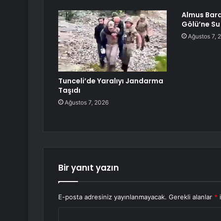
Almus Bara
Gölü’ne Su
Ağustos 7, 
Tunceli’de Yaralıyı Jandarma
Taşıdı
Ağustos 7, 2026
Bir yanıt yazın
E-posta adresiniz yayınlanmayacak.
Gerekli alanlar
*
i
Y