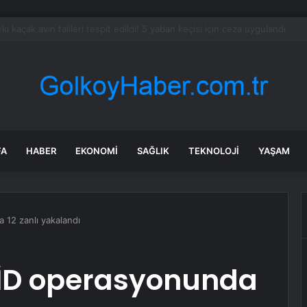
dev narkotik operasyonu: 844 tutuklama
FA
HABER
EKONOMI
SAĞLIK
TEKNOLOJI
YAŞAM
a 12 zanlı yakalandı
IŞİD operasyonunda