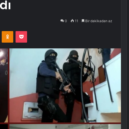
dı
0
11
Bir dakikadan az
VKontakte
Odnoklassniki
Pocket