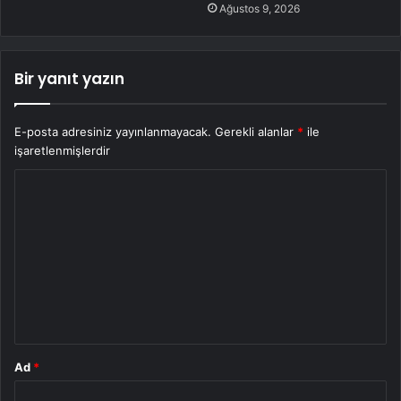
Ağustos 9, 2026
Bir yanıt yazın
E-posta adresiniz yayınlanmayacak.
Gerekli alanlar
*
ile
işaretlenmişlerdir
Y
o
r
u
m
*
Ad
*