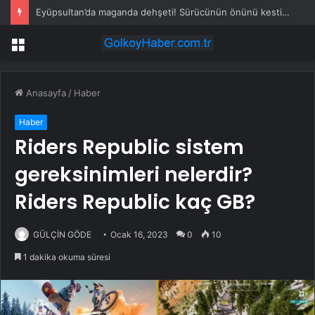
Eyüpsultan’da maganda dehşeti! Sürücünün önünü kesti, tehdit etti
Menü
Anasayfa
/
Haber
Haber
Riders Republic sistem
gereksinimleri nelerdir?
Riders Republic kaç GB?
GÜLÇİN GÖDE
Ocak 16, 2023
0
10
1 dakika okuma süresi