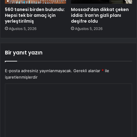
560 tanesi birden bulundu:
Mossad’dan dikkat çeken
Hepsi tek bir amaç için
iddia: İran’ın gizli planı
yerleştirilmiş
deşifre oldu
Ağustos 5, 2026
Ağustos 5, 2026
Bir yanıt yazın
E-posta adresiniz yayınlanmayacak.
Gerekli alanlar
*
ile
işaretlenmişlerdir
Y
o
r
u
m
*