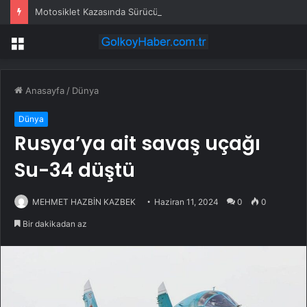
Motosiklet Kazasında Sürücü Hayatını Kaybetti
Menü
Anasayfa
/
Dünya
Dünya
Rusya’ya ait savaş uçağı
Su-34 düştü
MEHMET HAZBİN KAZBEK
Haziran 11, 2024
0
0
Bir dakikadan az