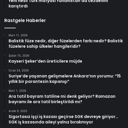
Yeni nesil Türk mafyası Yunanistan’da cezaevini
karıştırdı
Rastgele Haberler
Mart 11, 2026
Balistik füze nedir, diğer füzelerden farkı nedir? Balistik
füzelere sahip ülkeler hangileridir?
Şubat 15, 2026
Kayseri Şeker’den üreticilere müjde
Ocak 24, 2026
Suriye’de yaşanan gelişmelere Ankara’nın yorumu: “15
yıllık bir parantezin kapanışı”
Mart 1, 2026
Ara tatil bayram tatiline mi denk geliyor? Ramazan
bayramı ile ara tatil birleştirildi mi?
Aralık 9, 2025
Sigortasız işçi iş kazası geçirse SGK devreye giriyor…
SGK iş kazasında aileyi yalnız bırakmıyor