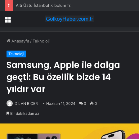
Altı Üstü İstanbul 7. bölüm fragmanı yayınlandı mı?
Menü
Anasayfa
/
Teknoloji
Teknoloji
Samsung, Apple ile dalga
geçti: Bu özellik bizde 14
yıldır var
DİLAN BİÇER
Haziran 11, 2024
0
0
Bir dakikadan az