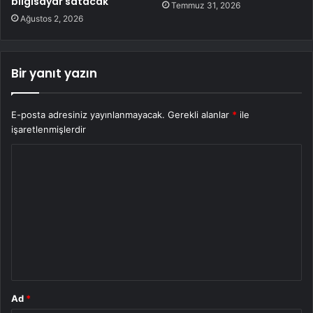
bilgisayar satacak
Temmuz 31, 2026
Ağustos 2, 2026
Bir yanıt yazın
E-posta adresiniz yayınlanmayacak.
Gerekli alanlar
*
ile
işaretlenmişlerdir
Y
o
r
u
m
*
Ad
*