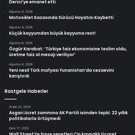
Derici’ye emanet etti
Ağustos 9, 2026
Motosiklet Kazasında Sürücü Hayatını Kaybetti
Ağustos 9, 2026
Küçük kayyumdan büyük kayyuma rest!
Ağustos 8, 2026
Özgür Karabat: ‘Türkiye faiz ekonomisine teslim oldu,
üretme faiz al mesajı veriliyor’
Ağustos 8, 2026
Yeni nesil Türk mafyası Yunanistan’da cezaevini
karıştırdı
Rastgele Haberler
Aralık 24, 2024
Asgari ücret zammına AK Partili isimden tepki: 22 yıllık
politikalarla örtüşmedi
Ekim 17, 2025
Wall Street’te hisse senetleri Çin kaynaklı ticaret