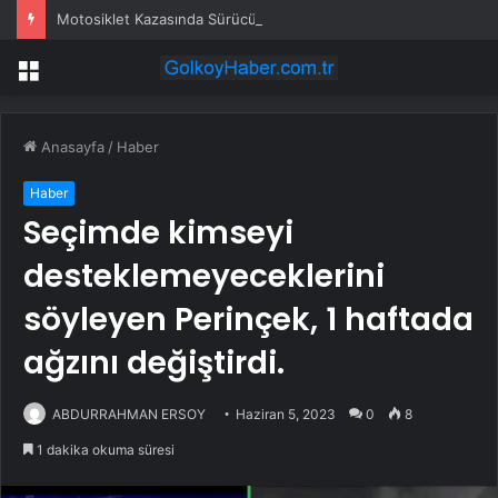
Motosiklet Kazasında Sürücü Hayatını Kaybetti
Menü
Anasayfa
/
Haber
Haber
Seçimde kimseyi
desteklemeyeceklerini
söyleyen Perinçek, 1 haftada
ağzını değiştirdi.
ABDURRAHMAN ERSOY
Haziran 5, 2023
0
8
1 dakika okuma süresi