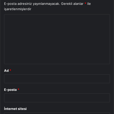
E-posta adresiniz yayınlanmayacak.
Gerekli alanlar
*
ile
işaretlenmişlerdir
Y
o
r
u
m
*
Ad
*
E-posta
*
İnternet sitesi