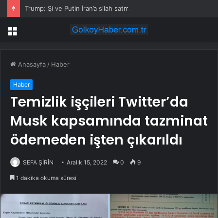
Trump: Şi ve Putin İran’a silah satmayacaklarını söyledi
Menü
Anasayfa
/
Haber
Haber
Temizlik işçileri Twitter’da
Musk kapsamında tazminat
ödemeden işten çıkarıldı
SEFA ŞİRİN
Aralık 15, 2022
0
9
1 dakika okuma süresi