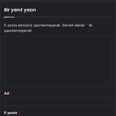
Bir yanıt yazın
E-posta adresiniz yayınlanmayacak.
Gerekli alanlar
*
ile
işaretlenmişlerdir
Y
o
r
u
m
*
Ad
*
E-posta
*