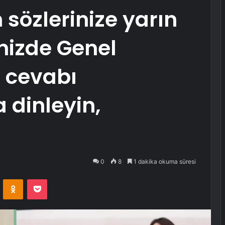
sözlerinize yarın
inizde Genel
i cevabı
 dinleyin,
0
8
1 dakika okuma süresi
VKontakte
Odnoklassniki
Pocket