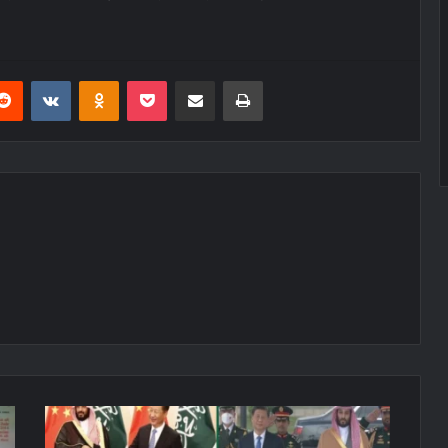
erest
Reddit
VKontakte
Odnoklassniki
Pocket
E-Posta ile paylaş
Yazdır