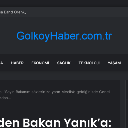
a Band Ören’de coşkulu konser verdi
FA
HABER
EKONOMI
SAĞLIK
TEKNOLOJI
YAŞAM
: “Sayın Bakanım sözlerinize yarın Meclis’e geldiğinizde Genel
londan…
den Bakan Yanık’a: