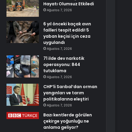
Hayatı Olumsuz Etkiledi
Ağustos 7, 2026
6 yıl önceki kaçak avın
failleri tespit edildi! 5
yaban keçisi için ceza
uygulandı
Ağustos 7, 2026
71 ilde dev narkotik
operasyonu: 844
tutuklama
Ağustos 7, 2026
CHP’li Sarıbal’dan orman
yangınları ve tarım
politikalarına eleştiri
Ağustos 7, 2026
Bazı kentlerde görülen
çekirge yoğunluğu ne
anlama geliyor?