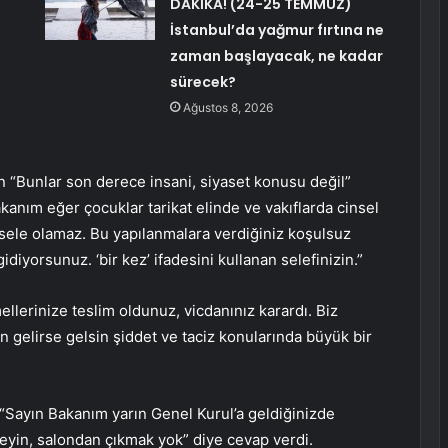
DAKİKA! (24-25 TEMMUZ)
İstanbul’da yağmur fırtına ne
zaman başlayacak, ne kadar
sürecek?
Ağustos 8, 2026
 “Bunlar son derece insani, siyaset konusu değil”
akanım eğer çocuklar tarikat elinde ve vakıflarda cinsel
sele olamaz. Bu yapılanmalara verdiğiniz koşulsuz
diyorsunuz. ‘bir kez’ ifadesini kullanan selefinizin.”
ellerinize teslim oldunuz, vicdanınız karardı. Biz
elirse gelsin şiddet ve taciz konularında büyük bir
 “Sayın Bakanım yarın Genel Kurul’a geldiğinizde
eyin, salondan çıkmak yok” diye cevap verdi.