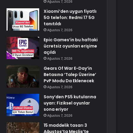
Ağustos 7, 2026
Xiaomi’den uygun fiyatlı
5G telefon: Redmi 17 5G
tanıtıldı
Ağustos 7, 2026
Epic Games’in bu haftaki
ücretsiz oyunları erişime
açıldı
Ağustos 7, 2026
Gears Of War E-Day’in
Betasına ‘Talep Üzerine’
PvP Modu Da Eklenecek
Ağustos 7, 2026
Sony’den PS5 kutularına
uyarı: Fiziksel oyunlar
sona eriyor
Ağustos 7, 2026
15 maddelik tasarı 3
Ağustos’ta Meclis’te