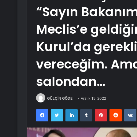
“Sayın Bakanım 
Meclis’e geldiğ
Kurul’da gerekl
vereceğim. Ama
salondan…
GÜLÇİN GÖDE
Aralık 15, 2022
Facebook
Twitter
LinkedIn
Tumblr
Pinterest
Reddit