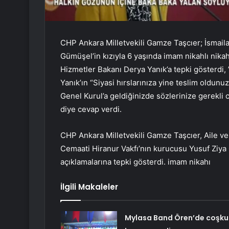
CHP Ankara Milletvekili Gamze Taşcıer; İsmail
Gümüşel’in kızıyla 6 yaşında imam nikahlı nikah
Hizmetler Bakanı Derya Yanık’a tepki gösterdi, ”
Yanık’ın “Siyasi hırslarınıza yine teslim oldunu
Genel Kurul’a geldiğinizde sözlerinize gerekli
diye cevap verdi.
CHP Ankara Milletvekili Gamze Taşcıer, Aile ve
Cemaati Hiranur Vakfı’nın kurucusu Yusuf Ziya G
açıklamalarına tepki gösterdi. imam nikahı
İlgili Makaleler
Mylasa Band Ören’de coşku