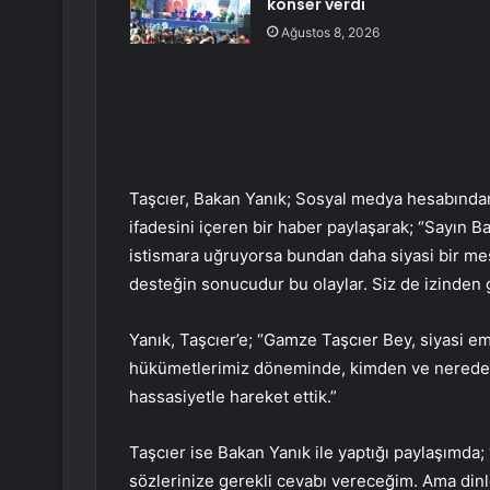
konser verdi
Ağustos 8, 2026
Taşcıer, Bakan Yanık; Sosyal medya hesabından
ifadesini içeren bir haber paylaşarak; “Sayın B
istismara uğruyorsa bundan daha siyasi bir me
desteğin sonucudur bu olaylar. Siz de izinden gi
Yanık, Taşcıer’e; “Gamze Taşcıer Bey, siyasi em
hükümetlerimiz döneminde, kimden ve nereden g
hassasiyetle hareket ettik.”
Taşcıer ise Bakan Yanık ile yaptığı paylaşımda;
sözlerinize gerekli cevabı vereceğim. Ama dinl