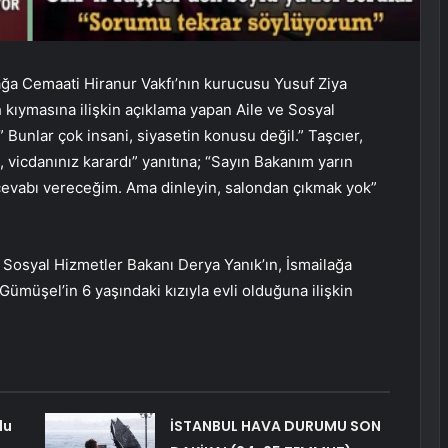
ağa Cemaati Hiranur Vakfı’nın kurucusu Yusuf Ziya
 kıymasına ilişkin açıklama yapan Aile ve Sosyal
 Bunlar çok insani, siyasetin konusu değil.” Taşcıer,
z, vicdanınız karardı” yanıtına; “Sayın Bakanım yarın
 cevabı vereceğim. Ama dinleyin, salondan çıkmak yok”
 Sosyal Hizmetler Bakanı Derya Yanık’ın, İsmailağa
ümüşel’in 6 yaşındaki kızıyla evli olduğuna ilişkin
lu
İSTANBUL HAVA DURUMU SON