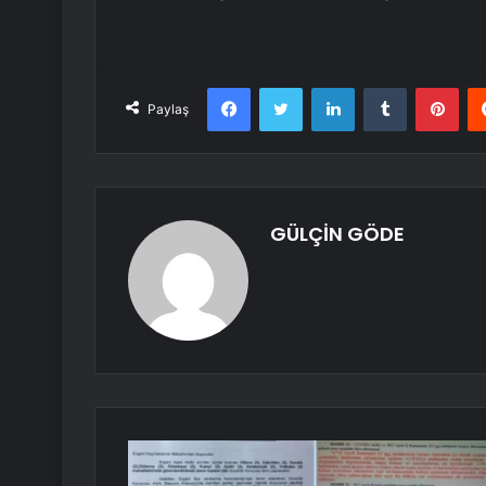
Facebook
Twitter
LinkedIn
Tumblr
Pint
Paylaş
GÜLÇİN GÖDE