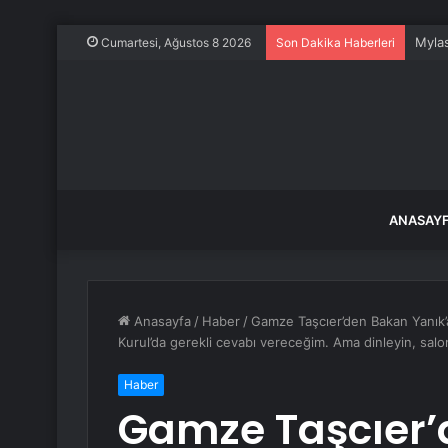
Mylas
Cumartesi, Ağustos 8 2026
Son Dakika Haberleri
ANASAY
Anasayfa
/
Haber
/
Gamze Taşcıer’den Bakan Yanık’a
Kurul’da gerekli cevabı vereceğim. Ama dinleyin, sa
Haber
Gamze Taşcıer’