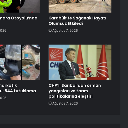
mara Otoyolu’nda
Karabük’te Sağanak Hayatı
Olumsuz Etkiledi
2026
Ağustos 7, 2026
 narkotik
CHP’li Sarıbal’dan orman
u: 844 tutuklama
yangınları ve tarım
politikalarına eleştiri
2026
Ağustos 7, 2026