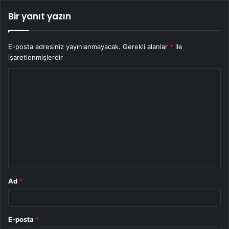
Bir yanıt yazın
E-posta adresiniz yayınlanmayacak.
Gerekli alanlar
*
ile
işaretlenmişlerdir
Y
o
r
u
m
*
Ad
*
E-posta
*