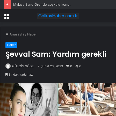
Mylasa Band Ören’de coşkulu konser verdi
Menü
Anasayfa
/
Haber
Haber
Şevval Sam: Yardım gerekli
GÜLÇİN GÖDE
Şubat 23, 2023
0
6
Bir dakikadan az