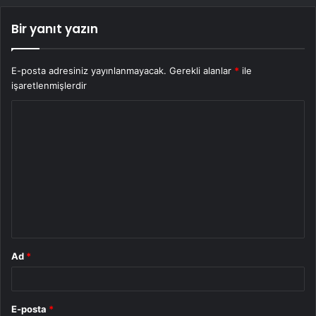
Bir yanıt yazın
E-posta adresiniz yayınlanmayacak.
Gerekli alanlar
*
ile
işaretlenmişlerdir
Y
o
r
u
m
*
Ad
*
E-posta
*