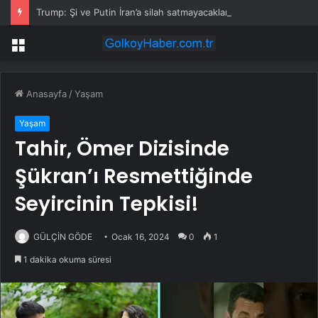
Trump: Şi ve Putin İran’a silah satmayacaklarını söyledi
Menü
Anasayfa
/
Yaşam
Yaşam
Tahir, Ömer Dizisinde
Şükran’ı Resmettiğinde
Seyircinin Tepkisi!
GÜLÇİN GÖDE
Ocak 16, 2024
0
1
1 dakika okuma süresi